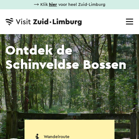
⟶ Klik
hier
voor heel Zuid-Limburg
Ontdek de
Schinveldse Bossen
Wandelroute