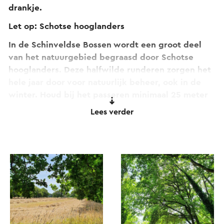
drankje.
Let op: Schotse hooglanders
In de Schinveldse Bossen wordt een groot deel
van het natuurgebied begraasd door Schotse
hooglanders. Deze halfwilde runderen zorgen het
hele jaar door voor natuurlijk beheer, ook in de
winter. Houd bij het passeren minimaal 25 meter
afstand, vooral wanneer er kalveren zijn, omdat
Lees verder
moederdieren hun jongen beschermen. Honden
moeten aangelijnd blijven, zowel voor hun eigen
veiligheid als die van de runderen.