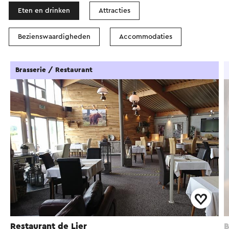
Eten en drinken
Attracties
Bezienswaardigheden
Accommodaties
Brasserie / Restaurant
Restaurant de Lier
B