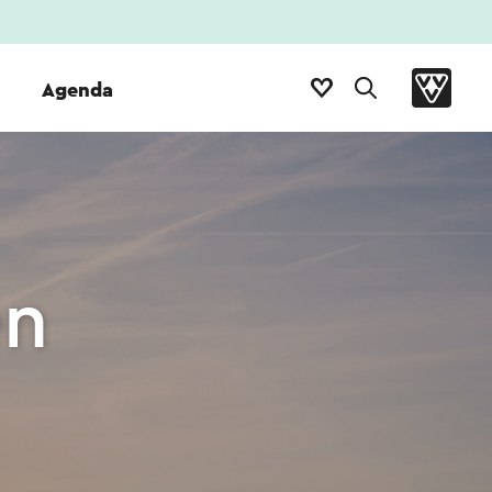
Agenda
en