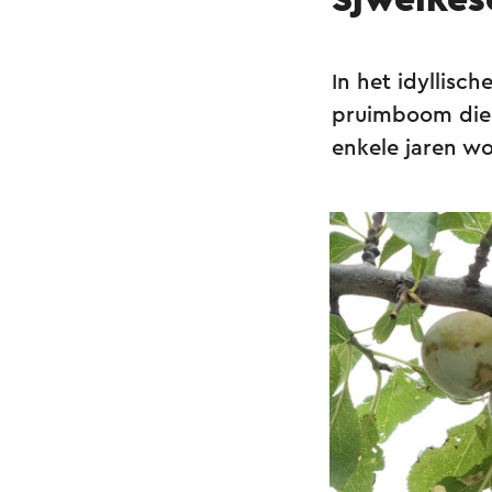
Sjweikes
In het idyllisc
pruimboom die d
enkele jaren w