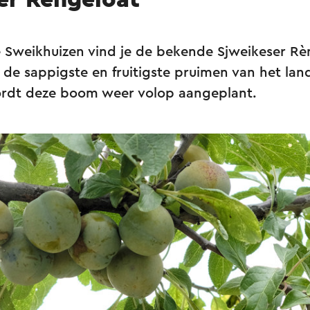
er Rèngeloat
he Sweikhuizen vind je de bekende Sjweikeser Rè
e sappigste en fruitigste pruimen van het land
ordt deze boom weer volop aangeplant.