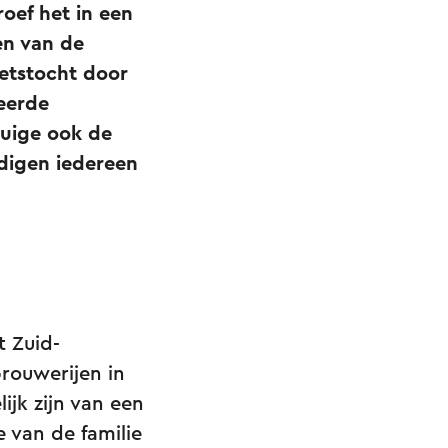
roef het in een
en van de
ietstocht door
reerde
tuige ook de
odigen iedereen
t Zuid-
brouwerijen in
ijk zijn van een
e van de familie