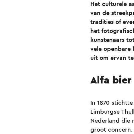
Het culturele a
van de streekpr
tradities of ev
het fotografis
kunstenaars to
vele openbare 
uit om ervan te
Alfa bier
In 1870 stichtt
Limburgse Thull
Nederland die n
groot concern. 