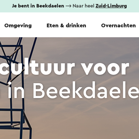
Je bent in Beekdaelen
⟶ Naar heel
Zuid-Limburg
Omgeving
Eten & drinken
Overnachten
cultuur voor
n
in Beekdael