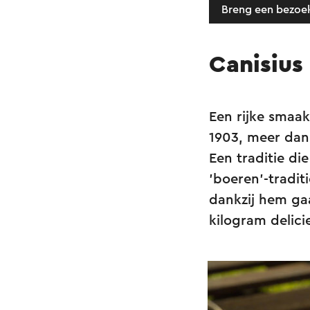
Breng een bezoe
Canisius
Een rijke smaak
1903, meer dan
Een traditie di
'boeren'-tradi
dankzij hem gaa
kilogram delici