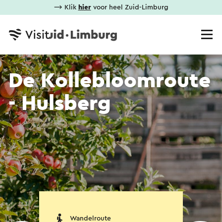
⟶ Klik
hier
voor heel Zuid-Limburg
De Kollebloomroute
- Hulsberg
Wandelroute