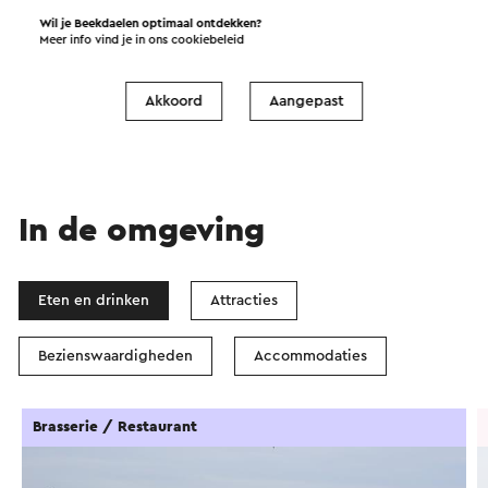
Wil je Beekdaelen optimaal ontdekken?
Start de route
Meer info vind je in ons
cookiebeleid
©
contributors
OpenStreetMap
Filters tonen
Akkoord
Aangepast
In de omgeving
Eten en drinken
Attracties
Bezienswaardigheden
Accommodaties
Brasserie / Restaurant