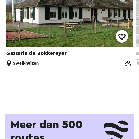
Gasterie de Bokkereyer
B
Sweikhuizen
Meer dan 500
routes