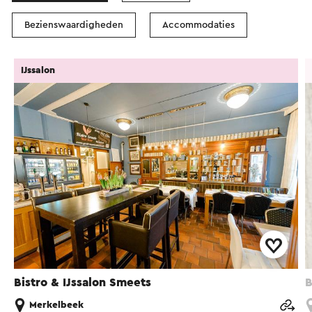
Bezienswaardigheden
Accommodaties
IJssalon
Bistro & IJssalon Smeets
B
Merkelbeek