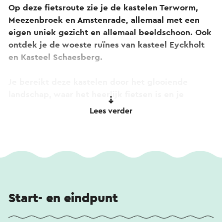
Op deze fietsroute zie je de kastelen Terworm,
Meezenbroek en Amstenrade, allemaal met een
eigen uniek gezicht en allemaal beeldschoon. Ook
ontdek je de woeste ruïnes van kasteel Eyckholt
en Kasteel Schaesberg.
Je bereikt deze kastelen door het glooiende
landschap, waar het heerlijk fietsen is en je
onderweg het ene na het andere leuke terrasje
Lees verder
tegenkomt.
Start- en eindpunt