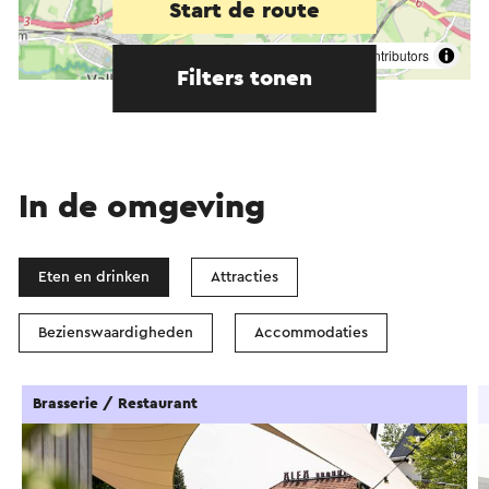
Start de route
©
contributors
OpenStreetMap
Filters tonen
In de omgeving
Eten en drinken
Attracties
Bezienswaardigheden
Accommodaties
Brasserie / Restaurant