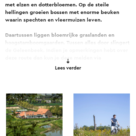
met elzen en dotterbloemen. Op de steile
hellingen groeien bossen met enorme beuken
waarin spechten en vleermuizen leven.
Daartussen liggen bloemrijke graslanden en
hoogstamboomgaarden. Tussen alles door slingert
de Geleenbeek. Indien je opmerkingen hebt over
deze route dan kun je deze melden via
routepunt@visitzuidlimburg.nl.
Lees verder