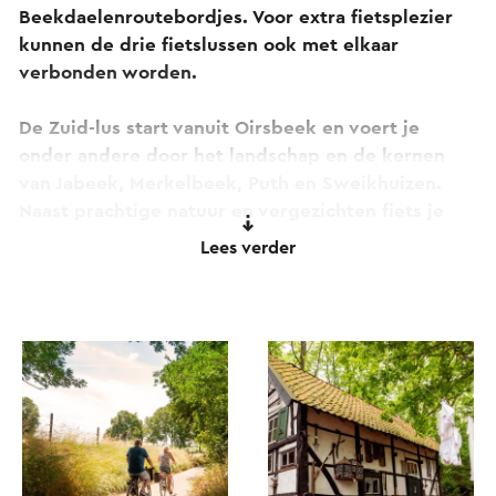
Beekdaelenroutebordjes. Voor extra fietsplezier
kunnen de drie fietslussen ook met elkaar
verbonden worden.
De Zuid-lus start vanuit Oirsbeek en voert je
onder andere door het landschap en de kernen
van Jabeek, Merkelbeek, Puth en Sweikhuizen.
Naast prachtige natuur en vergezichten fiets je
ook langs de Sint Dionysius en Odiliakerk, de
Lees verder
Schepenbank en door het Groevepark Silt
(voormalige groeve Bruls in Schinnen). Onderweg
maak je ook kennis met meerdere ‘locals’ via de
QR-codes op de informatiezuilen.
Ook een andere Beekdaelenroute fietslus
ontdekken? Bekijk dan ook de Noord-lus en Zuid-
Lus. Of verleng de Beekdaelenroute op je eigen
manier met behulp van de