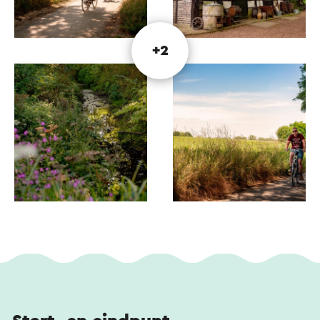
verbindingsfietsknooppunten 88, 87 en 83.
Naast de online route is er ook een
+2
Beekdaelenroute fietskaart. Deze is kosteloos
verkrijgbaar bij alle Visit Zuid-Limburg
vestigingen. Op de kaart staat extra informatie
over de gemeente Beekdaelen en leuke
afstaptips.
Kijk voor meer informatie op beekdaelenroute.nl