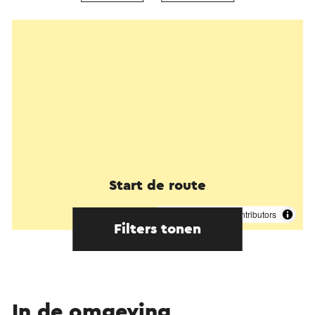
Start de route
©
contributors
OpenStreetMap
Filters tonen
In de omgeving