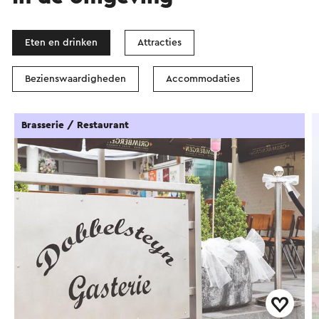
Eten en drinken
Attracties
Bezienswaardigheden
Accommodaties
Brasserie / Restaurant