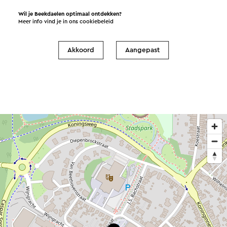
Toegangskaarten
Wil je Beekdaelen optimaal ontdekken?
Dagkaarten voor het openbaar vervoer
Meer info vind je in ons
cookiebeleid
Toeristische boeken, kaarten en gidsen
Informatieverstrekking
Akkoord
Aangepast