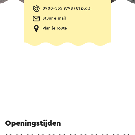
0900-555 9798 (€1 p.g.);
Stuur e-mail
Plan je route
Openingstijden