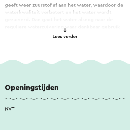
geeft weer zuurstof af aan het water, waardoor de
waterkwaliteit verbetert en het water wordt
gezuiverd. Dan gaat het water alsnog naar de
reguliere waterzuivering waar dankbaar gebruik
wordt gemaakt van de goede bacteriën in dit
Lees verder
natuurlijk gezuiverde water. Bekijk het zelf op het
Rietpad bij de Mulderplas en maak ter plaatse
gebruik van Augemented Reality
Openingstijden
NVT