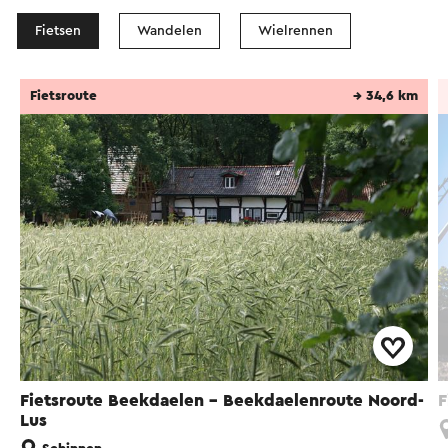
Fietsen
Wandelen
Wielrennen
Fietsroute
→ 34,6 km
Fietsroute Beekdaelen - Beekdaelenroute Noord-
F
Lus