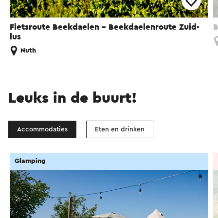
Fietsroute Beekdaelen - Beekdaelenroute Zuid-
B
lus
Nuth
Leuks in de buurt!
Accommodaties
Eten en drinken
Glamping