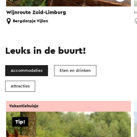
Wijnroute Zuid-Limburg
M
Bergdorpje Vijlen
Leuks in de buurt!
Accommodaties
Eten en drinken
Attracties
Vakantiehuisje
Tip!