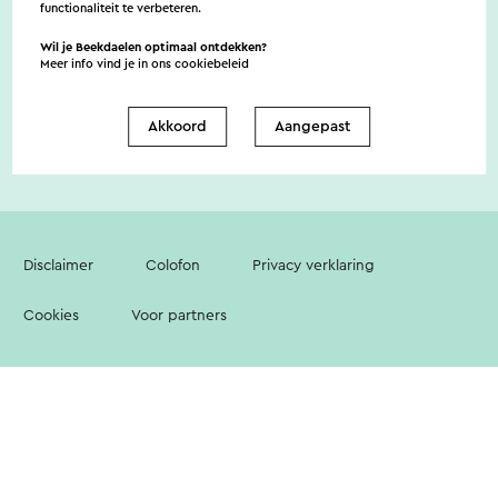
functionaliteit te verbeteren.
Wil je Beekdaelen optimaal ontdekken?
Meer info vind je in ons
cookiebeleid
Contact
Vestigingenoverzicht
Over ons
Akkoord
Aangepast
Disclaimer
Colofon
Privacy verklaring
Cookies
Voor partners