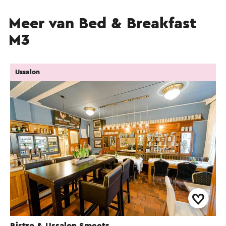
Meer van Bed & Breakfast
M3
IJssalon
Bistro & IJssalon Smeets