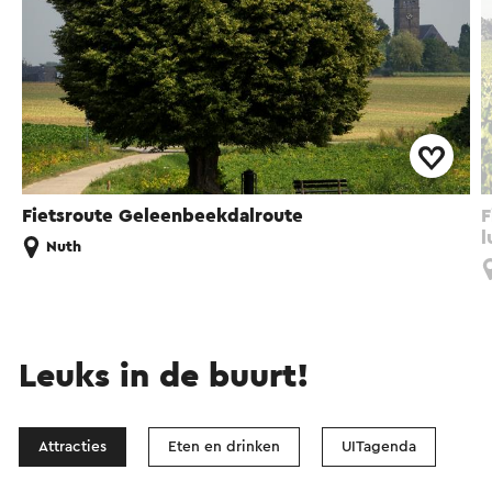
Fietsroute Geleenbeekdalroute
F
l
Nuth
Leuks in de buurt!
Attracties
Eten en drinken
UITagenda