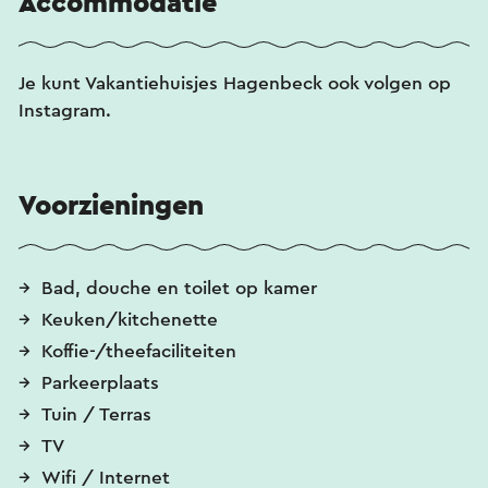
Accommodatie
met tweepersoons boxspring en een moderne
badkamer.
Je kunt Vakantiehuisjes Hagenbeck ook volgen op
Keukenfaciliteiten
Instagram.
Waterkoker, koffiezetapparaat, magnetron,
inductiekookplaat, pannen, keukengerei en
basisbenodigdheden.
Voorzieningen
Overige voorzieningen
Wifi en televisie
Bad, douche en toilet op kamer
Haardroger met diffuser
Keuken/kitchenette
Beddengoed inbegrepen
Handdoeken zelf meenemen of een
Koffie-/theefaciliteiten
handdoekenpakket aanvragen
Parkeerplaats
Ruimte voor een eigen kinderbedje
Tuin / Terras
Bij elk appartement hoort een eigen gedeelte van
TV
de gezamenlijke tuin (niet omheind)
Wifi / Internet
Eigen parkeerplaats inbegrepen