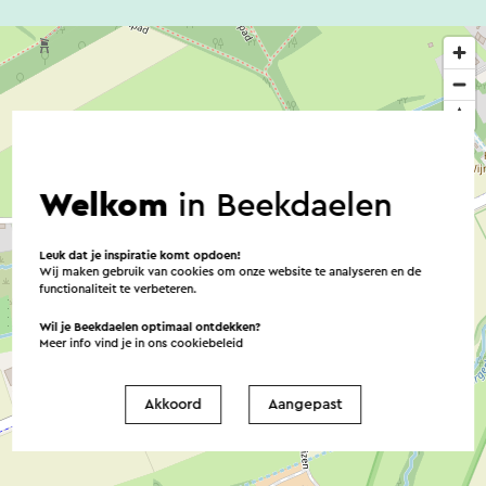
De prijzen zijn inclusief btw en eindschoonmaak,
en exclusief toeristenbelasting. Er geldt een borg
van € 100,00. Deze wordt terugbetaald wanneer
het appartement netjes wordt achtergelaten.
In de buurt
Diverse eetgelegenheden, waaronder een
Welkom
in Beekdaelen
brasserie en een frituur, op loopafstand.
Veel goede restaurants op ongeveer vijf minuten
Leuk dat je inspiratie komt opdoen!
rijden.
Wij maken gebruik van cookies om onze website te analyseren en de
functionaliteit te verbeteren.
Supermarkten in de omgeving, ook in het
weekend geopend tot 20.00 uur.
Wil je Beekdaelen optimaal ontdekken?
Meer info vind je in ons
cookiebeleid
Akkoord
Aangepast