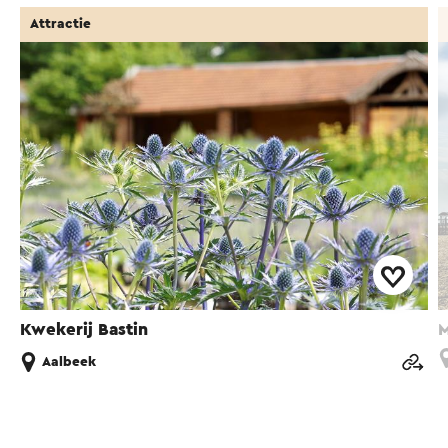
Attractie
Kwekerij Bastin
M
Aalbeek