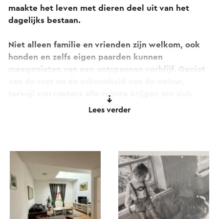
maakte het leven met dieren deel uit van het
dagelijks bestaan.
Niet alleen familie en vrienden zijn welkom, ook
honden en zelfs eigen paarden kunnen
meegenieten van een ontspannen verblijf. Geniet
van de rust en de schoonheid van de natuur,
terwijl viervoeters alle ruimte krijgen om zich
thuis te voelen.
Lees verder
Of het nu gaat om een ontspannen wandeling door
de schilderachtige omgeving of om heerlijk tot
rust komen in een comfortabel
vakantieappartement: Vakantieappartementen
Hagenbeck biedt een warm verblijf voor mens en
dier.
Beleef een vakantie waarin natuur, gastvrijheid en