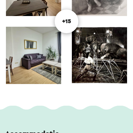
liefde voor dieren samenkomen. Welkom bij
Vakantieappartementen Hagenbeck.
+15
Ligging
Gelegen in het buitengebied, midden in het groen
Op circa 5 kilometer van Valkenburg aan de Geul
Op circa 10 kilometer van Maastricht
Dicht bij het bekende Drielandenpunt (Nederland,
België en Duitsland)
De appartementen
Oppervlakte: 55 m² per appartement
Geschikt voor 2 personen
Gelijkvloers en comfortabel
Nieuw en modern ingericht
Rustige ligging met veel privacy
Indeling
Woonkamer met keukenhoek, aparte slaapkamer